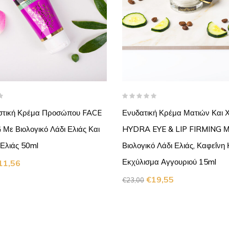
στική Κρέμα Προσώπου FACE
Ενυδατική Κρέμα Ματιών Και Χ
Με Βιολογικό Λάδι Ελιάς Και
HYDRA EYE & LIP FIRMING 
Ελιάς 50ml
Βιολογικό Λάδι Ελιάς, Καφεΐνη 
Εκχύλισμα Αγγουριού 15ml
11,56
€
19,55
€
23,00