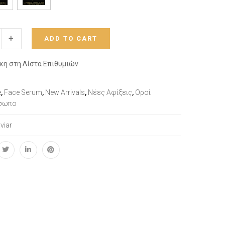
+
ADD TO CART
κη στη Λίστα Επιθυμιών
e
,
Face Serum
,
New Arrivals
,
Νέες Αφίξεις
,
Οροί
σωπο
viar