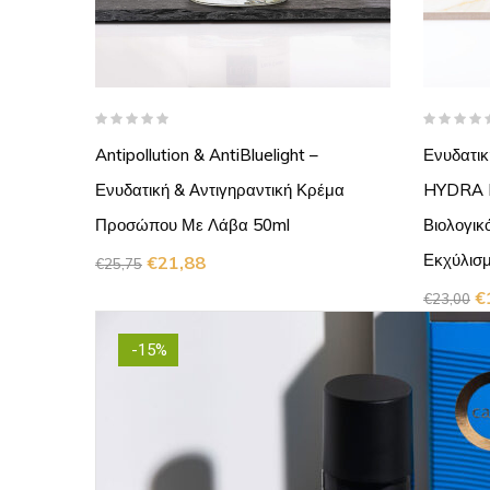
ώπου
Antipollution & AntiBluelight –
Ενυδατικ
ς Και
Ενυδατική & Αντιγηραντική Κρέμα
HYDRA E
Προσώπου Με Λάβα 50ml
Βιολογικ
Εκχύλισ
€
21,88
€
25,75
€
€
23,00
-15%