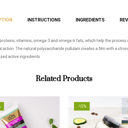
PTION
INSTRUCTIONS
INGREDIENTS
REV
, proteins, vitamins, omega-3 and omega-6 fats, which help the process o
al action. The natural polysaccharide pullulani creates a film with a str
lized active ingredients.
Related Products
%
-15%