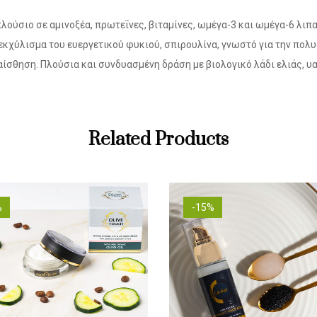
ούσιο σε αμινοξέα, πρωτεΐνες, βιταμίνες, ωμέγα-3 και ωμέγα-6 λιπ
 εκχύλισμα του ευεργετικού φυκιού, σπιρουλίνα, γνωστό για την πο
ίσθηση. Πλούσια και συνδυασμένη δράση με βιολογικό λάδι ελιάς, υα
Related Products
%
-15%