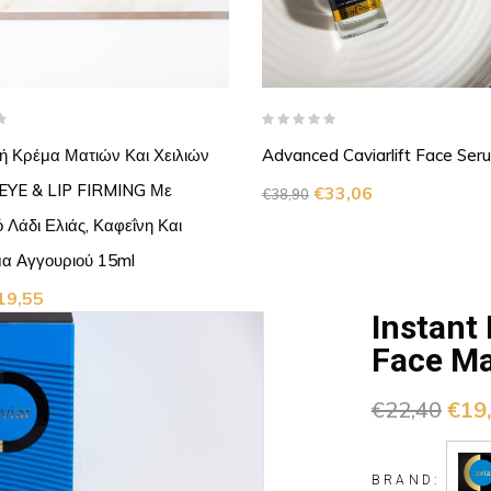
ή Κρέμα Ματιών Και Χειλιών
Advanced Caviarlift Face Ser
YE & LIP FIRMING Με
€
33,06
€
38,90
ό Λάδι Ελιάς, Καφεΐνη Και
μα Αγγουριού 15ml
19,55
Instant
Face M
€
22,40
€
19
BRAND: