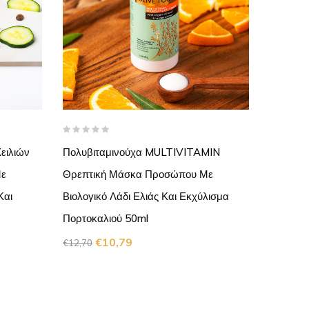
Rated
5.00
o
ειλιών
Πολυβιταμινούχα MULTIVITAMIN
Gel Καθ
of 5
Με
Θρεπτική Μάσκα Προσώπου Με
Cleansin
Και
Βιολογικό Λάδι Ελιάς Και Εκχύλισμα
Λάδι Τε
Πορτοκαλιού 50ml
€
€
14,10
€
10,79
€
12,70