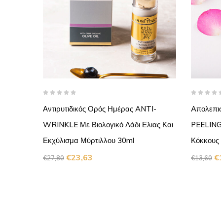
ce
Αντιρυτιδικός Ορός Ημέρας ANTI-
Aπολεπι
ιάς Και
WRINKLE Με Βιολογικό Λάδι Ελιας Και
PEELING 
Εκχύλισμα Μύρτιλλου 30ml
Κόκκους 
€
23,63
€
€
27,80
€
13,60