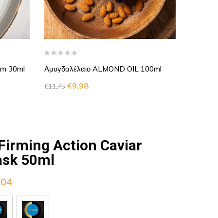
um 30ml
Αμυγδαλέλαιο ALMOND OIL 100ml
24ωρη 
HYDRA Μ
€
9,98
€
11,75
Βιταμίν
€
€
23,30
 Firming Action Caviar
ask 50ml
,04