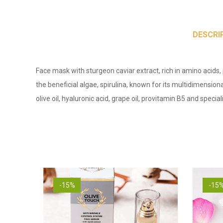
DESCRI
Face mask with sturgeon caviar extract, rich in amino acids
the beneficial algae, spirulina, known for its multidimension
olive oil, hyaluronic acid, grape oil, provitamin B5 and specia
-15%
-15