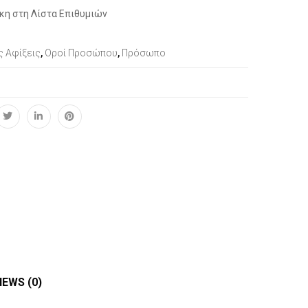
κη στη Λίστα Επιθυμιών
ς Αφίξεις
,
Οροί Προσώπου
,
Πρόσωπο
IEWS (0)