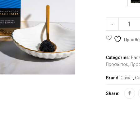
-
Προσθή
Categories:
Fac
Προσώπου
,
Πρό
Brand:
Caviar
,
Ca
Share: