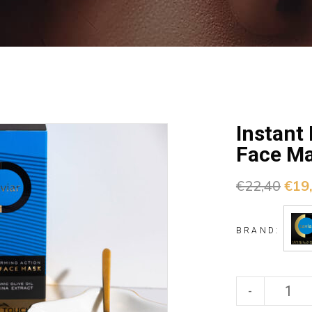
Instant
Face M
€
22,40
€
19
BRAND:
-