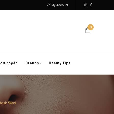
My Account
0
ροσφορές
Brands
Beauty Tips
 Mask 50ml