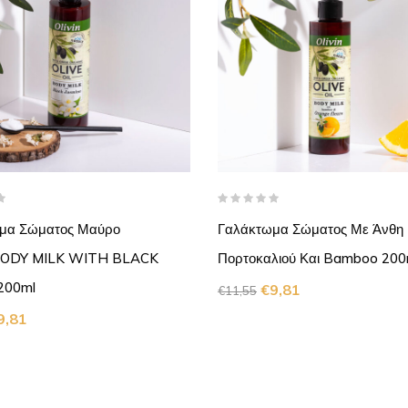
μα Σώματος Μαύρο
Γαλάκτωμα Σώματος Με Άνθη
,BODY MILK WITH BLACK
Πορτοκαλιού Και Bamboo 200
200ml
€
9,81
€
11,55
9,81