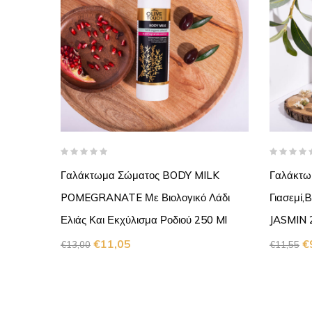
Γαλάκτωμα Σώματος BODY MILK
Γαλάκτω
POMEGRANATE Με Βιολογικό Λάδι
Γιασεμί
Ελιάς Και Εκχύλισμα Ροδιού 250 Ml
JASMIN 
€
11,05
€
€
13,00
€
11,55