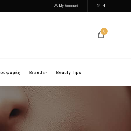
My Account
0
ροσφορές
Brands
Beauty Tips