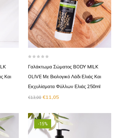
ILK
Γαλάκτωμα Σώματος BODY MILK
ς Και
OLIVE Με Βιολογικό Λάδι Ελιάς Και
Εκχυλίσματα Φύλλων Ελιάς 250ml
€
11,05
€
13,00
-15%