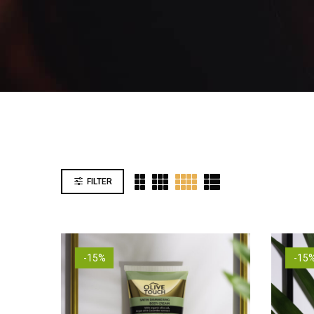
FILTER
-15%
-15