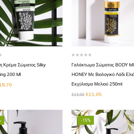
η Κρέμα Σώματος Silky
Γαλάκτωμα Σώματος BODY M
ing 200 Ml
HONEY Με Βιολογικό Λάδι Ελιά
Εκχύλισμα Μελιού 250ml
18,70
€
11,05
€
13,00
%
-15%