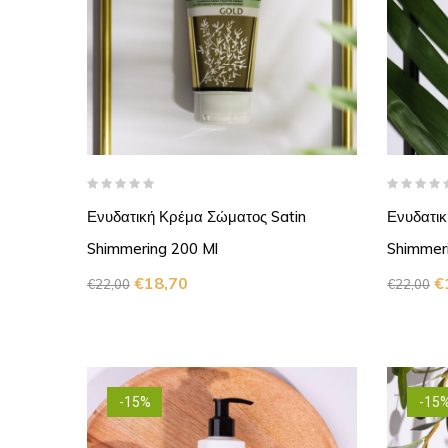
Ενυδατική Κρέμα Σώματος Satin
Ενυδατικ
Shimmering 200 Ml
Shimmer
€
18,70
€
€
22,00
€
22,00
-15%
-15