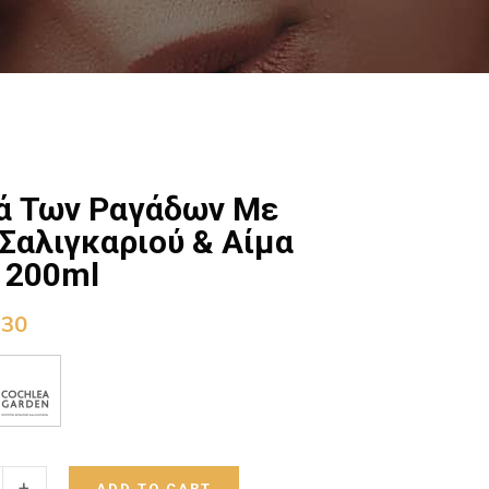
τά Των Ραγάδων Με
Σαλιγκαριού & Αίμα
 200ml
,30
+
ADD TO CART