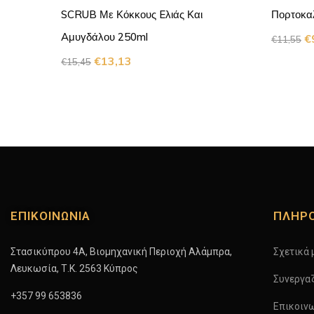
H
SCRUB Με Κόκκους Eλιάς Και
Πορτοκα
0ml
Aμυγδάλου 250ml
€
€
11,55
€
13,13
€
15,45
ΕΠΙΚΟΙΝΩΝΙΑ
ΠΛΗΡ
Στασικύπρου 4A, Βιομηχανική Περιοχή Αλάμπρα,
Σχετικά 
Λευκωσία, Τ.Κ. 2563 Κύπρος
Συνεργα
+357 99 653836
Επικοιν