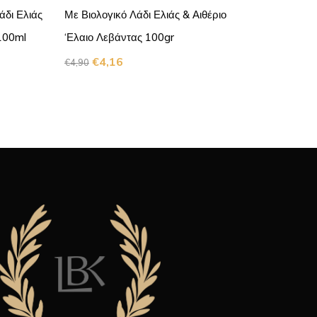
δι Ελιάς
Με Βιολογικό Λάδι Ελιάς & Αιθέριο
Περγαμ
100ml
‘Ελαιο Λεβάντας 100gr
LAVEND
€
4,16
€
€
4,90
€
11,55