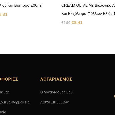
λιού Και Bamboo 200ml
CREAM OLIVE Με Βιολογικό Λά
Και Εκχύλισμα Φύλλων Ελιάς 
9,81
€
8,41
€
9,90
ΟΦΟΡΙΕΣ
ΛΟΓΑΡΙΑΣΜΟΣ
με μας
Ο Λογαριασμός μου
ζόμενα Φαρμακεία
Λίστα Επιθυμιών
ωνία