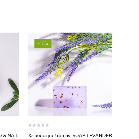
-15%
-15
D & NAIL
Χειροποίητο Σαπούνι SOAP LEVANDER
Γαλάκτω