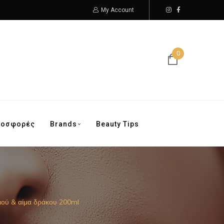
My Account
0
ροσφορές
Brands
Beauty Tips
ιού & αίμα δράκου 200ml