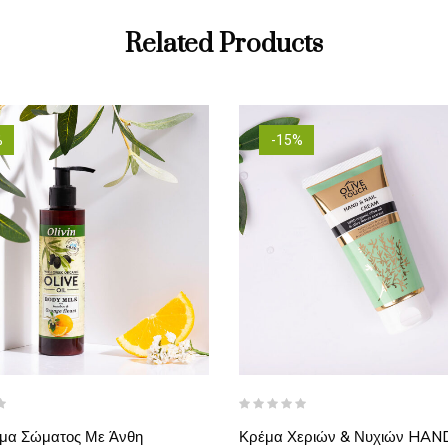
Related Products
%
-15%
μα Σώματος Με Άνθη
Κρέμα Χεριών & Νυχιών HAN