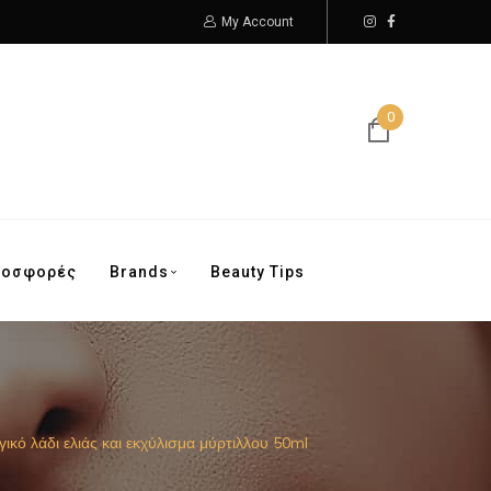
My Account
0
ροσφορές
Brands
Beauty Tips
ό λάδι ελιάς και εκχύλισμα μύρτιλλου 50ml