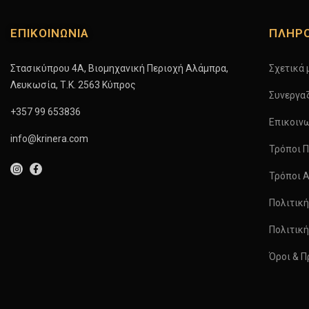
ΕΠΙΚΟΙΝΩΝΙΑ
ΠΛΗΡ
Στασικύπρου 4A, Βιομηχανική Περιοχή Αλάμπρα,
Σχετικά 
Λευκωσία, Τ.Κ. 2563 Κύπρος
Συνεργα
+357 99 653836
Επικοιν
info@krinera.com
Τρόποι 
Τρόποι 
Πολιτικ
Πολιτικ
Όροι & 