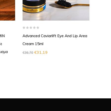
MIN
Advanced Caviarlift Eye And Lip Area
Μάσκα 
Με
Cream 15ml
MASK Π
λισμα
Λάβα 5
€
31,19
€
36,70
€
€
15,40