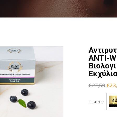
Αντιρυ
ANTI-W
Βιολογι
Εκχύλι
€
27,50
€
23
BRAND: