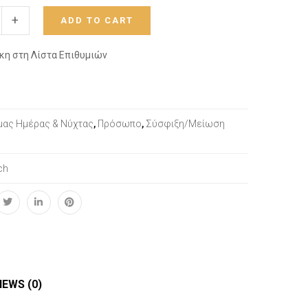
+
ADD TO CART
κη στη Λίστα Επιθυμιών
μας Ημέρας & Νύχτας
,
Πρόσωπο
,
Σύσφιξη/Μείωση
ch
IEWS (0)