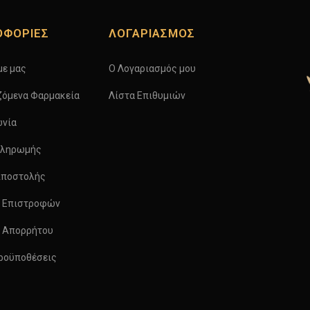
ΟΦΟΡΙΕΣ
ΛΟΓΑΡΙΑΣΜΟΣ
με μας
Ο Λογαριασμός μου
ζόμενα Φαρμακεία
Λίστα Επιθυμιών
ωνία
Πληρωμής
Αποστολής
ή Επιστροφών
ή Απορρήτου
Προϋποθέσεις