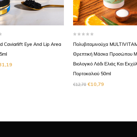
 Caviarlift Eye And Lip Area
Πολυβιταμινούχα MULTIVITA
5ml
Θρεπτική Μάσκα Προσώπου 
Βιολογικό Λάδι Ελιάς Και Εκχύ
31,19
Πορτοκαλιού 50ml
€
10,79
€
12,70