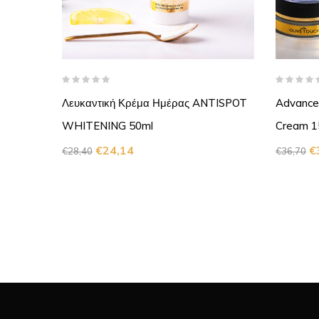
ACE
Λευκαντική Κρέμα Ημέρας ANTISPOT
Advanced
ακή
WHITENING 50ml
Cream 1
€
24,14
€
€
28,40
€
36,70